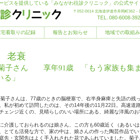
ービスを提供している「みながわ往診クリニック」の公式サイ
〒052-0014 北海道伊達市舟岡町362－
TEL. 080-6008-39
在宅看取りの記録
報告とお知らせ
地域での取組み
 老衰
○菊子さん 享年91歳 「もう家族も集
いる」
菊子さんは、77歳のときの脳梗塞で、右半身麻痺と失語の残
。私が初めて訪問したのは、その14年後の11月22日。高速道
チェンジ近くの、見晴らしのいい場所にある、綺麗な洋風のお
介護しておられるのは娘さん、この方も60歳近く（あるいは
、とても活発な方で、家の中は、娘さんの作った陶芸作品でい
庭先・玄関先はよく手入れされた花であふれていました。菊子