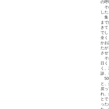
の呼
その
した
集ま
まで
きて
でし
全く
かお
たが
させ
それ
日く
く、
診、
50
と、
戻っ
れ、
とで
った