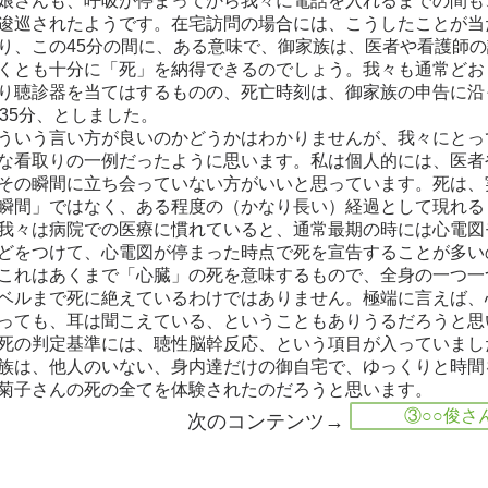
娘さんも、呼吸が停まってから我々に電話を入れるまでの間も
逡巡されたようです。在宅訪問の場合には、こうしたことが当
り、この45分の間に、ある意味で、御家族は、医者や看護師
くとも十分に「死」を納得できるのでしょう。我々も通常どお
り聴診器を当てはするものの、死亡時刻は、御家族の申告に沿
時35分、としました。
いう言い方が良いのかどうかはわかりませんが、我々にとっ
な看取りの一例だったように思います。私は個人的には、医者
その瞬間に立ち会っていない方がいいと思っています。死は、
瞬間」ではなく、ある程度の（かなり長い）経過として現れる
我々は病院での医療に慣れていると、通常最期の時には心電図
どをつけて、心電図が停まった時点で死を宣告することが多い
これはあくまで「心臓」の死を意味するもので、全身の一つ一
ベルまで死に絶えているわけではありません。極端に言えば、
っても、耳は聞こえている、ということもありうるだろうと思
死の判定基準には、聴性脳幹反応、という項目が入っていまし
族は、他人のいない、身内達だけの御自宅で、ゆっくりと時間
菊子さんの死の全てを体験されたのだろうと思います。
③○○俊さ
次のコンテンツ→