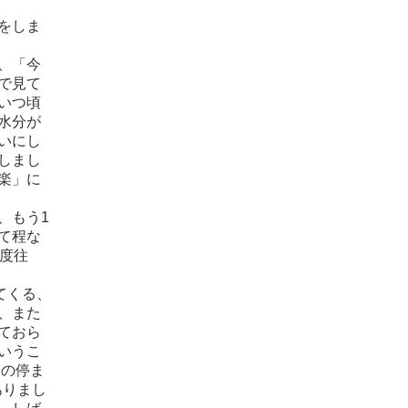
をしま
、「今
で見て
いつ頃
水分が
いにし
しまし
楽」に
、もう1
て程な
度往
てくる、
、また
ておら
いうこ
吸の停ま
ありまし