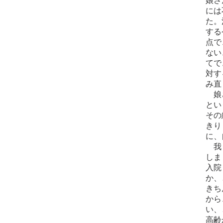
娘さ
には
た。
する
点で
ない
てで
対す
み直
娘さ
とい
その
きり
に、
我々
しま
入院
か、
きち
から
い、
高齢