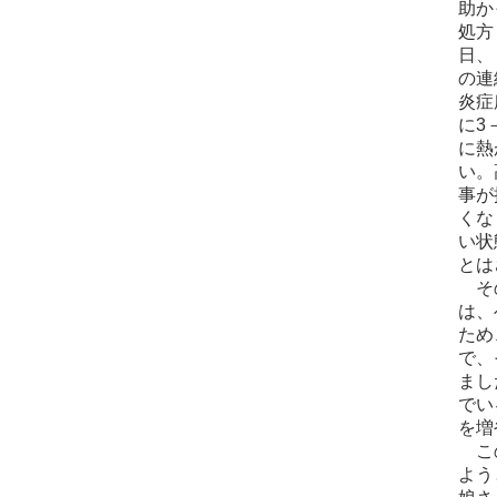
助か
処方
日、
の連
炎症
に3
に熱
い。
事が
くな
い状
とは
その
は、
ため
で、
まし
でい
を増
この
よう