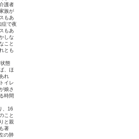
介護者
家族が
スもあ
知症で夜
スもあ
かしな
なこと
れとも
。状態
ば、ほ
あれ
トイレ
が娘さ
る時間
、16
のこと
りと親
も著
左の肺