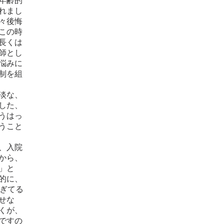
年齢的
れまし
々後悔
この時
長くは
師とし
悩みに
制を組
淡な、
した、
うはっ
うこと
、入院
から、
」と
的に、
過ぎてる
せな
くが、
ですの