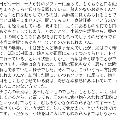
日がな一日、一人がけのソファーに座って、もぐもぐと口を動
きょろきょろと辺りを見回している、贅肉のないお婆ちゃんで
もぐと口を動かしているのは、高齢者に良くみられることで
常とは捕らえませんが、聞いてみると、食欲旺盛、というのか
食」を繰り返している、要するに、近くにあるものを何でも口
もぐもぐ」してしまう、とのことで、小銭やら煙草やら、薬や
、手の届くところにある物は何でも食べてしまうのだそうです
本当に空腹でもぐもぐしていたのかもしれません。
身の麻痺は、手はほとんど動きませんでしたが、足はごく軽
で、1日に3‐4回は、娘さんが正面に立ってつかまらせて、トイ
て行っている、という状態。しかし、言葉は全く喋ることがで
かけても、視線は合うものの、表情の変化もなく、恐らくは問
解もできていない様子でした。それでも、こういう言い方は失
しれませんが、訪問した際に、いつもソファーに座って、飽き
口をもぐもぐさせている姿は、奇妙な幸福感にあふれていて、
じることのない方でした。
さんの最期は、あっけないものでした。もともと、いくら口
しているから、と言っても、口の中に食べ物を入れれば旺盛に
というわけでもなく、むしろなかなか飲み込まないでずーっと
続けている、という状況で、決して食が太い、というわけでは
です。（だから、小銭を口に入れても飲み込みまではしなかっ