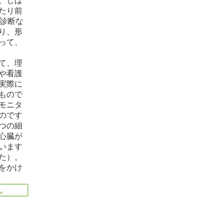
、しば
たり前
の診断な
り、形
って、
て、理
や看護
実際に
もので
モニタ
のです
つの細
心臓が
います
た）。
をかけ
ん