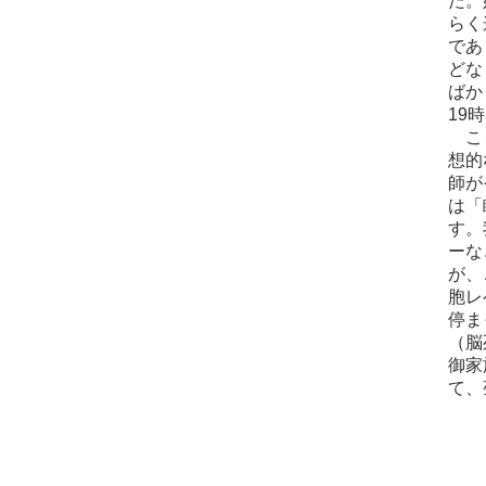
た。
らく
であ
どな
ばか
19
こう
想的
師が
は「
す。
ーな
が、
胞レ
停ま
（脳
御家
て、