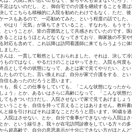
んは、入院に良い思い出もなく、婆ちゃんも望まないだろう、
不足はないのだし、と、御自宅での介護を継続することを選ば
決してこちらも積極的に入院を勧めたわけでもなく、ただ、後
ケースもあるので、一応勧めてみた、という程度の話でした。
、やはり「元気」が落ちてきていること、すなわち、もうそう
、ということが、皆の雰囲気として共感されていたのです。医
きることはもうほとんどなくなってきており、御家族の不安や
る対応も含めて、これ以降は訪問看護師に来てもらうように体
しました。
んは、一貫して毅然としておられました。それは、決して冷
うものではなく、やるだけのことはやってきた、入院も何度も
終点として今の状態になって、あとは家で見てやりたい、とい
したものでした。言い換えれば、自分が家で介護をする、とい
自信もあったのだろうと思います。
も、長くこの仕事をしていても、「こんな状態になったから
しょう」とか、あるいはさらに高齢になって、「こんな状態だ
してもきついだけだし、入院させないで家で見てあげましょう
ということを、自信を持って言えることはありません。教科書
んと線を引ければそれは楽なことだろうと思います。90歳を
、入院はさせない、とか、自分で食事ができないから入院はさ
とか、という線引き。我々が在宅訪問診療をしている方々の多
から超高齢で、自分の意思表示が十分にできない方がほとんど