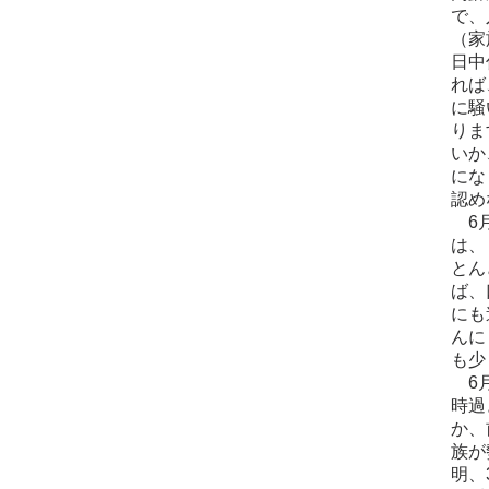
で、
（家
日中
れば
に騒
りま
いか
にな
認め
6月
は、
とん
ば、
にも
んに
も少
6月
時過
か、
族が
明、