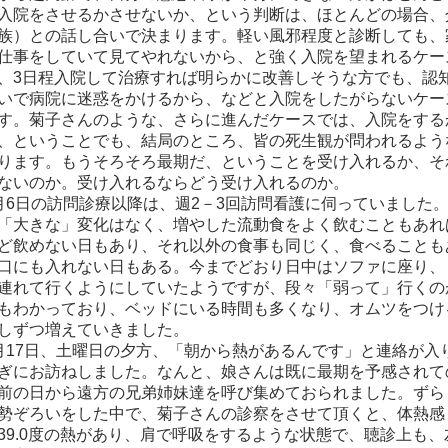
入院をさせるかさせないか、という判断は、ほとんどの場合、
族）との話し合いで決まります。軽い風邪程度と診断しても、
仕事をしていて見てやれないから、と強く入院を望まれるケー
、3日程入院して治療すれば明らかに改善しそうな方でも、認
いで病院に迷惑をかけるから、などと入院をしたがらないケー
す。菊子さんのような、さらに進んだケースでは、入院をする
、ということでも、結局のところ、皆の死生観が問われるよう
ります。もうそろそろ最期だ、ということを受け入れるか、そ
ないのか。受け入れるならどう受け入れるのか。
6日の訪問診療以降は、週2－3回訪問看護に伺っていました
「大きな」変化はなく、増やした流動食をよく飲むこともあれ
ど飲めない日もあり、それ以外の食事も同じく、食べることも
口にも入れない日もある。今までどおり日中はソファに座り、
連れて行くようにしていたようですが、段々「弱って」行くの
もわかっており、ベッドにいる時間も多くなり、オムツをつけ
しずつ増えていきました。
17日、土曜日の夕方、「朝から熱があるんです」と連絡が入り
ぎにお訪ねしました。なんと、娘さんは既に最期を予感されて
前の日から遠方の兄弟姉妹達を呼び集めておられました。ずら
勢ぞろいをした中で、菊子さんの診察をさせて頂くと、体熱感
39.0度の熱があり、肩で呼吸をするような状態で、聴診上も、