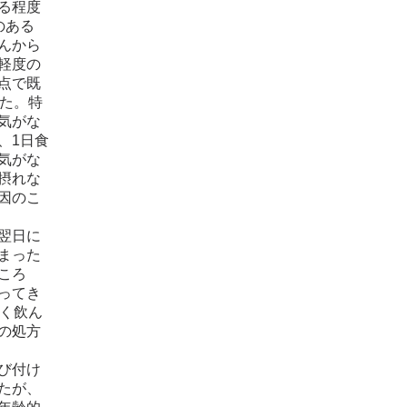
る程度
のある
んから
軽度の
点で既
した。特
気がな
、1日食
気がな
摂れな
因のこ
翌日に
まった
ころ
ってき
ごく飲ん
の処方
び付け
たが、