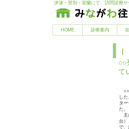
伊達・登別・室蘭にて、訪問診療サ
HOME
診療案内
Ⅰ
​在宅看取りの記録
○
て
○○
した
ター
た。
主に
台）
で、