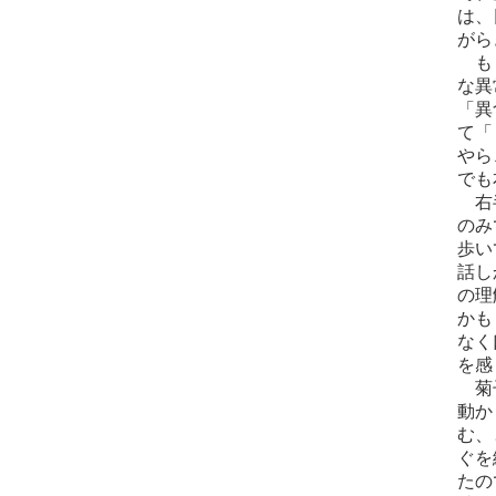
は、
がら
もぐ
な異
「異
て「
やら
でも
右半
のみ
歩い
話し
の理
かも
なく
を感
菊子
動か
む、
ぐを
たの