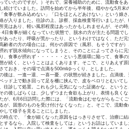
っていたのですが。）それで、栄養補助のために、流動食をあ
し続けていました。訪問を始めてから半年後、穏やかな5月末
「食事が飲み込めない」「口をほとんどあけない」という娘さ
絡が入りました。往診の上、診察、採血検査等行いましたが、
所見はあり、軽い風邪程度はあったかもしれませんが、その時
－4日食事が細くなっていた状態で、脱水の方が主たる問題で
があったり、呼吸が荒かったり、というわけではなく、ただ元
高齢者の方の場合には、何かの原因で（風邪、もそうですが）
摂れず脱水傾向になってしまうと、そのことによってさらに元
り、食事が摂れず・・・・・・という悪循環に陥って、食事の
態が続く、ということはよくあります。そこで、とりあえず原
さておき、その場で点滴を500mlゆっくり、としました。
後は、一進一退、一喜一憂、の状態が続きました。点滴後、
ベッド上で動き回って足を柵に挟んで、皮をベロリとむいてし
、往診して処置。これも少し元気になった証拠かな、というと
その後しばらくは、少しずつまた食欲も上がり、表情も良くな
たが、6月6日訪問した際には、「流動食はむせながらもごく
るが、固形のものを受け付けなくなった」と。そこで、流動食
やして様子を見ることにしました。
時点で、「食が細くなった原因をはっきりさせて、治療に結
とするなら、入院して検査をしては」というお話はしていまし