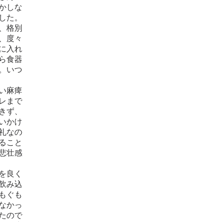
かしな
した。
、格別
、度々
に入れ
ら食器
。いつ
い麻痺
レまで
きず、
いかけ
礼なの
ること
悲壮感
を良く
飲み込
もぐも
なかっ
たので