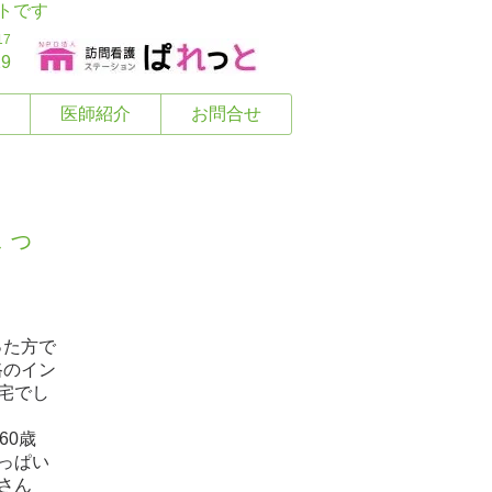
トです
17
29
医師紹介
お問合せ
まっ
った方で
路のイン
宅でし
60歳
っぱい
さん