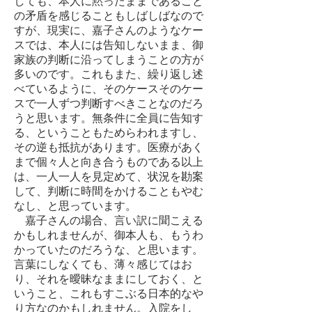
しても、本人に黙ったままであること
の矛盾を感じることもしばしばなので
すが、現実に、嘉子さんのようなケー
スでは、本人には告知しないまま、御
家族の判断に沿ってしまうことの方が
多いのです。これもまた、繰り返し述
べているように、そのケースそのケー
スで一人ずつ判断すべきことなのだろ
うと思います。無条件に全員に告知す
る、ということもためらわれますし、
その逆も抵抗があります。医療があく
まで個々人と向き合うものである以上
は、一人一人を見定めて、状況を勘案
して、判断に時間をかけることもやむ
なし、と思っています。
嘉子さんの場合、言い訳に聞こえる
かもしれませんが、御本人も、もうわ
かっていたのだろうな、と思います。
言葉にしなくても、薄々感じてはお
り、それを曖昧なままにしておく、と
いうこと、これもすこぶる日本的なや
り方なのかもしれません。入院をし