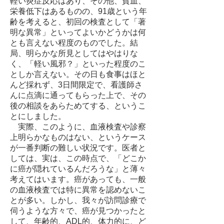
軽い炎症反応はあり、その他、貧血、
栄養低下はあるものの、91歳という年
齢を考えると、初回の検査として「著
明な異常」といってよいかどうかは何
とも言えない程度のものでした。結
局、明らかな所見としてはやはりな
く、「軽い風邪？」といった程度のこ
としか言えない。その日も食事はほと
んど採れず、3日間限定で、看護師さ
んに点滴に通ってもらった上で、その
後の相談をあらためてする、というこ
とにしました。
実際、このように、血液検査や診察
上明らかなものはない、というケース
が一番判断の難しい状況です。医者と
しては、実は、この時点で、「どこか
に癌が隠れているんだろうな」と薄々
考えてはいます。癌があっても、一般
の血液検査では特に異常を認めないこ
とが多い。しかし、我々が訪問診療で
伺うような方々で、癌が見つかったと
して、年齢的、ADL的、体力的に、ど