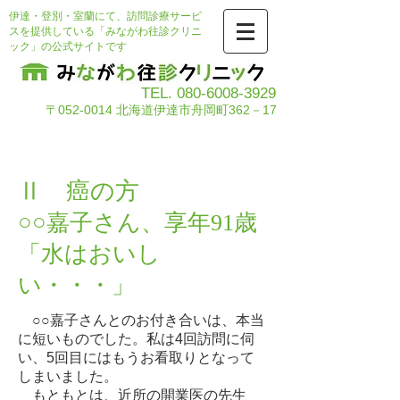
伊達・登別・室蘭にて、訪問診療サービ
スを提供している「みながわ往診クリニ
ック」の公式サイトです
TEL.
080-6008-3929
〒052-0014 北海道伊達市舟岡町362－17
​在宅看取りの記録
Ⅱ 癌の方
○○嘉子さん、享年91歳
「水はおいし
い・・・」
○○嘉子さんとのお付き合いは、本当
に短いものでした。私は4回訪問に伺
い、5回目にはもうお看取りとなって
しまいました。
もともとは、近所の開業医の先生