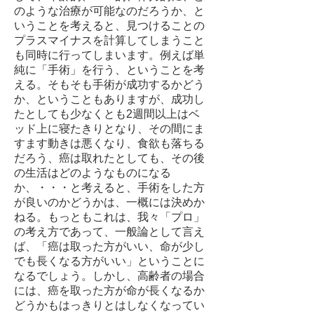
のような治療が可能なのだろうか、と
いうことを考えると、見つけることの
プラスマイナスを計算してしまうこと
も同時に行ってしまいます。例えば単
純に「手術」を行う、ということを考
える。そもそも手術が成功するかどう
か、ということもありますが、成功し
たとしても少なくとも2週間以上はベ
ッド上に寝たきりとなり、その間にま
すます動きは悪くなり、食欲も落ちる
だろう、癌は取れたとしても、その後
の生活はどのようなものになる
か、・・・と考えると、手術をした方
が良いのかどうかは、一概には決めか
ねる。もっともこれは、我々「プロ」
の考え方であって、一般論として言え
ば、「癌は取った方がいい、命が少し
でも長くなる方がいい」ということに
なるでしょう。しかし、高齢者の場合
には、癌を取った方が命が長くなるか
どうかもはっきりとはしなくなってい