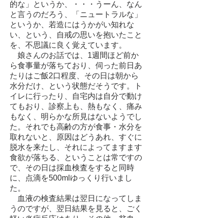
的な」というか、・・・うーん、なん
と言うのだろう、「ニュートラルな」
というか、若造にはうかがい知れな
い、という、自戒の思いを抱いたこと
を、不思議に良く覚えています。
娘さんのお話では、1週間ほど前か
ら食事量が落ちており、伺った前日あ
たりはご飯2口程度、その日は朝から
水分だけ、という状態だそうです。ト
イレに行ったり、自宅内は自分で動け
てもおり、診察上も、熱もなく、痛み
もなく、明らかな所見はないようでし
た。それでも高齢の方が食事・水分を
取れないと、原因はどうあれ、すぐに
脱水を来たし、それによってますます
食欲が落ちる、ということは常ですの
で、その日は採血検査をすると同時
に、点滴を500mlゆっくり行いまし
た。
血液の検査結果は翌日になってしま
うのですが、翌日結果を見ると、ごく