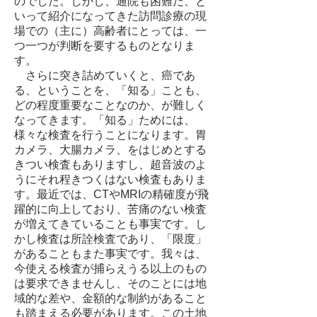
のでした。しかし、通院も困難だ、と
いって紹介になってきた訪問診療の現
場での（主に）高齢者にとっては、一
つ一つが判断を要するものとなりま
す。
さらに突き詰めていくと、癌であ
る、ということを、「知る」ことも、
どの程度重要なことなのか、が難しく
なってきます。「知る」ためには、
様々な検査を行うことになります。胃
カメラ、大腸カメラ、をはじめとする
きつい検査もありますし、超音波のよ
うにそれ程きつくはない検査もありま
す。最近では、CTやMRIの精確度が飛
躍的に向上しており、苦痛のない検査
が増えてきていることも事実です。し
かし検査は所詮検査であり、「限度」
があることもまた事実です。我々は、
今使える検査が捕らえうる以上のもの
は要求できませんし、そのことには地
域的な差や、金額的な制約があること
も踏まえる必要があります。この土地