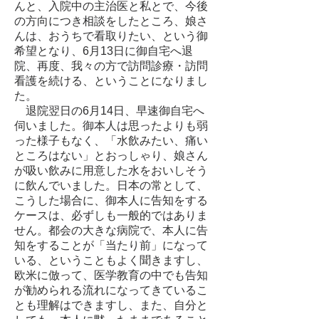
んと、入院中の主治医と私とで、今後
の方向につき相談をしたところ、娘さ
んは、おうちで看取りたい、という御
希望となり、6月13日に御自宅へ退
院、再度、我々の方で訪問診療・訪問
看護を続ける、ということになりまし
た。
退院翌日の6月14日、早速御自宅へ
伺いました。御本人は思ったよりも弱
った様子もなく、「水飲みたい、痛い
ところはない」とおっしゃり、娘さん
が吸い飲みに用意した水をおいしそう
に飲んでいました。日本の常として、
こうした場合に、御本人に告知をする
ケースは、必ずしも一般的ではありま
せん。都会の大きな病院で、本人に告
知をすることが「当たり前」になって
いる、ということもよく聞きますし、
欧米に倣って、医学教育の中でも告知
が勧められる流れになってきているこ
とも理解はできますし、また、自分と