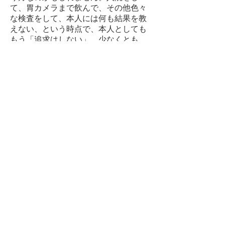
て、胃カメラまで飲んで、その他色々
な検査をして、本人には何も結果を教
えない、という時点で、本人としても
もう「追求はしない」。少なくとも、
入院・検査をして「知る」ということ
には、そうした意味はあったのかもし
れません。また、直接的には、若い御
家族が、状況を「納得」する、という
意味。
2－3口水を飲むと、我々の見ている
前で、そのまま嘉子さんは眠りにつき
ました。見掛けよりも実際には衰弱し
ているのだろう、と思われました。
この先は、いわゆる「ターミナルケ
ア」、痛みなどの苦痛を去る、という
ことを最優先とし、本人からの希望が
なければ、水分がとれなくても、特に
点滴をしたり、ということはしない、
ということで、娘さんも了解してお
り、発熱の際の解熱剤のみ処方しまし
た。