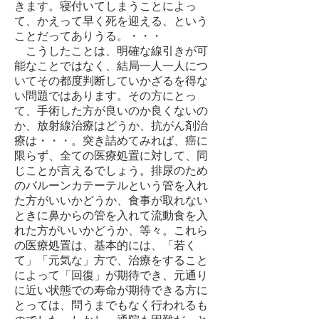
きます。寝付いてしまうことによっ
て、かえって早く死を迎える、という
ことだってありうる。・・・
こうしたことは、明確な線引きが可
能なことではなく、結局一人一人につ
いてその都度判断していかざるを得な
い問題ではあります。その方にとっ
て、手術した方が良いのか良くないの
か、放射線治療はどうか、抗がん剤治
療は・・・。突き詰めてみれば、癌に
限らず、全ての医療処置に対して、同
じことが言えるでしょう。排尿のため
のバルーンカテーテルという管を入れ
た方がいいかどうか、食事が取れない
ときに鼻からの管を入れて流動食を入
れた方がいいかどうか、等々。これら
の医療処置は、基本的には、「若く
て」「元気な」方で、治療をすること
によって「回復」が期待でき、元通り
に近い状態での寿命が期待できる方に
とっては、問うまでもなく行われるも