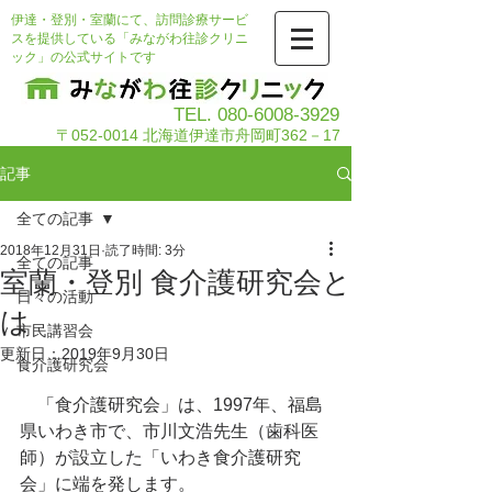
伊達・登別・室蘭にて、訪問診療サービ
スを提供している「みながわ往診クリニ
ック」の公式サイトです
TEL.
080-6008-3929
〒052-0014 北海道伊達市舟岡町362－17
記事
全ての記事
2018年12月31日
読了時間: 3分
全ての記事
室蘭・登別 食介護研究会と
日々の活動
は
市民講習会
更新日：
2019年9月30日
食介護研究会
　「食介護研究会」は、1997年、福島
県いわき市で、市川文浩先生（歯科医
師）が設立した「いわき食介護研究
会」に端を発します。