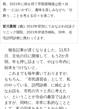
務。2021年に病を得て早期退職後は悠々自
適･･･とはいかずに、趣味を楽しみながら「仕
舞う」ことを考える日々を過ごす。
皆川夏樹（右）
2013年登別にてみながわ往診ク
リニック開院。2021年伊達市移転。30年、在
宅訪問診療に携わってます。
　報告記事が遅くなりました。11月3
日、文化の日に開催して、もう2か月
弱。年も押し詰まって、やはり年内に
始末をつけないと。
　これまでも毎年書いておりますが、
もちろん、「市民講習会」として、私
のやっている、訪問診療、に絡むよう
なお話を、市民の方々と共に考えた
い、ということが当会の趣旨ではあり
ますが、同時に、非常に私的なことと
して、私の旧友をあちこちから招い