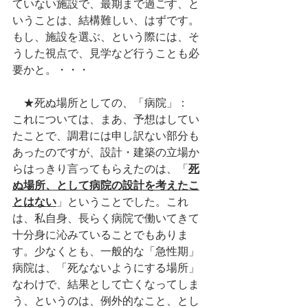
ていない施設で、最期まで過ごす、と
いうことは、結構難しい、はずです。
もし、施設を選ぶ、という際には、そ
うした視点で、見学など行うことも必
要かと。・・・
　★死ぬ場所としての、「病院」：　
これについては、まあ、予想はしてい
たことで、調君には申し訳ない部分も
あったのですが、設計・建築の立場か
らはっきり言ってもらえたのは、「
死
ぬ場所、として病院の設計を考えたこ
とはない
」ということでした。これ
は、私自身、長らく病院で働いてきて
十分身に沁みていることでもありま
す。少なくとも、一般的な「急性期」
病院は、「死なないようにする場所」
なわけで、結果として亡くなってしま
う、というのは、例外的なこと、とし