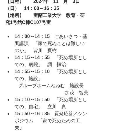
【日程】　　2024年　11　月　3日
（日）　14：00～16：35
【場所】　　室蘭工業大学　教育・研
究1号館C棟C107号室
14：00～14：15　
ごあいさつ・基
調講演　「家で死ぬことは難しい
のか」　皆川　夏樹
14：15～14：55　
「死ぬ場所とし
ての、病院」　調　恒治
14：55～15：10　
「死ぬ場所とし
ての、施設」
グループホームねねむ　施設長　
加茂　智美
15：10～15：50　
「死ぬ場所とし
ての、自宅」　立川　真
15：50～16：35　
質疑応答／シン
ポジウム　「家で死ぬための工
夫
」