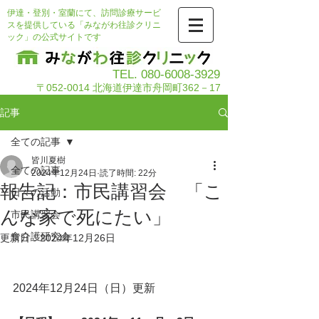
伊達・登別・室蘭にて、訪問診療サービ
スを提供している「みながわ往診クリニ
ック」の公式サイトです
TEL.
080-6008-3929
〒052-0014 北海道伊達市舟岡町362－17
記事
全ての記事
皆川夏樹
全ての記事
2024年12月24日
読了時間: 22分
報告記：市民講習会 「こ
日々の活動
んな家で死にたい」
市民講習会
食介護研究会
更新日：
2024年12月26日
2024年12月24日（日）更新