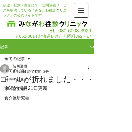
伊達・登別・室蘭にて、訪問診療サービ
スを提供している「みながわ往診クリニ
ック」の公式サイトです
TEL.
080-6008-3929
〒052-0014 北海道伊達市舟岡町362－17
記事
全ての記事
皆川夏樹
全ての記事
6月22日
読了時間: 2分
ゴールが折れました・・・
日々の活動
2026年6月21日更新
市民講習会
食介護研究会