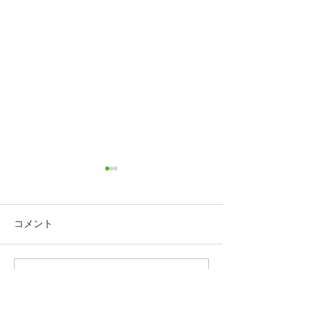
コメント
「巡回診療」を
コメントを追加…
第2回 くさぶえ公園杯バ
スケットボール大会