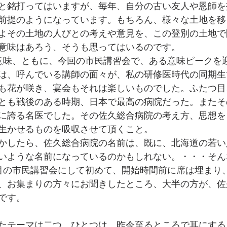
と銘打ってはいますが、毎年、自分の古い友人や恩師を
前提のようになっています。もちろん、様々な土地を移
よその土地の人びとの考えや意見を、この登別の土地で
意味はあろう、そうも思ってはいるのです。
意味、ともに、今回の市民講習会で、ある意味ピークを
は、呼んでいる講師の面々が、私の研修医時代の同期生
も花が咲き、宴会もそれは楽しいものでした。ふたつ目
とも戦後のある時期、日本で最高の病院だった。またそ
に誇る名医でした。その佐久総合病院の考え方、思想を
生かせるものを吸収させて頂くこと。
かしたら、佐久総合病院の名前は、既に、北海道の若い
いような名前になっているのかもしれない。・・・そん
目の市民講習会にして初めて、開始時間前に席は埋まり
、お集まりの方々にお聞きしたところ、大半の方が、佐
です。
たテーマは二つ。ひとつは、昨今至るところで耳にする