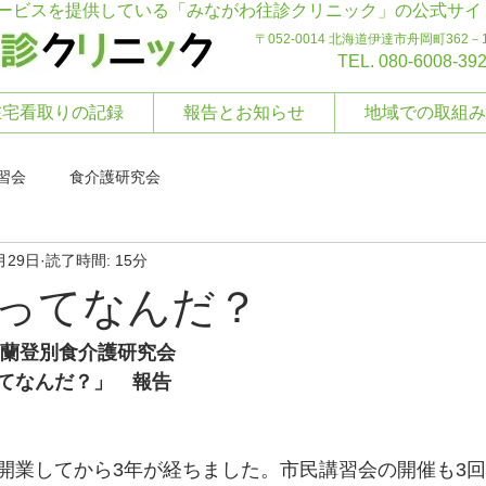
ービスを提供している「みながわ往診クリニック」の公式サイ
〒052-0014 北海道伊達市舟岡町362－
TEL. 080-6008-39
在宅看取りの記録
報告とお知らせ
地域での取組み
習会
食介護研究会
月29日
読了時間: 15分
ってなんだ？
室蘭登別食介護研究会　
てなんだ？」　報告
開業してから3年が経ちました。市民講習会の開催も3