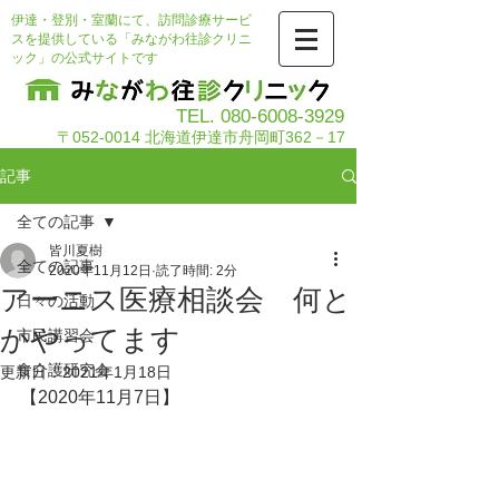
伊達・登別・室蘭にて、訪問診療サービ
スを提供している「みながわ往診クリニ
ック」の公式サイトです
TEL.
080-6008-3929
〒052-0014 北海道伊達市舟岡町362－17
記事
全ての記事
皆川夏樹
全ての記事
2020年11月12日
読了時間: 2分
アーニス医療相談会 何と
日々の活動
かやってます
市民講習会
食介護研究会
更新日：
2021年1月18日
【2020年11月7日】