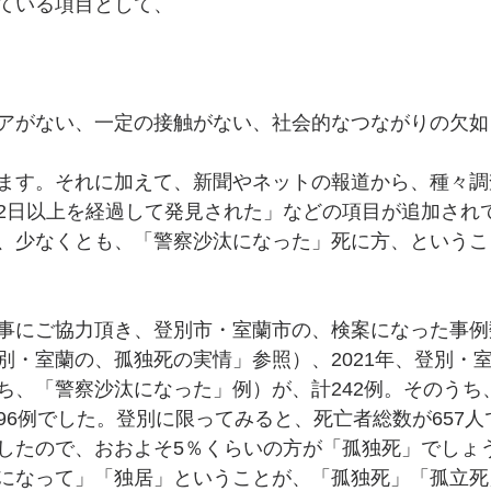
ている項目として、
アがない、一定の接触がない、社会的なつながりの欠如
ます。それに加えて、新聞やネットの報道から、種々調
2日以上を経過して発見された」などの項目が追加され
、少なくとも、「警察沙汰になった」死に方、というこ
事にご協力頂き、登別市・室蘭市の、検案になった事例
別・室蘭の、孤独死の実情」参照）、2021年、登別・
ち、「警察沙汰になった」例）が、計242例。そのうち
96例でした。登別に限ってみると、死亡者総数が657人
したので、おおよそ5％くらいの方が「孤独死」でしょ
になって」「独居」ということが、「孤独死」「孤立死