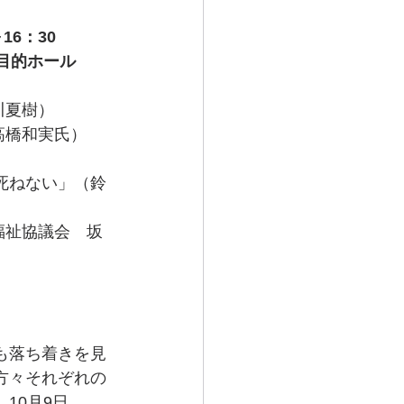
16：30
目的ホール
川夏樹）
高橋和実氏）
は死ねない」（鈴
福祉協議会　坂
も落ち着きを見
方々それぞれの
10月9日