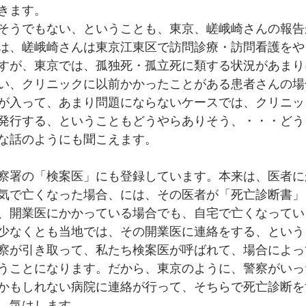
きます。
そうでもない、ということも、東京、嵯峨崎さんの報告
は、嵯峨崎さんは東京江東区で訪問診療・訪問看護をや
すが、東京では、孤独死・孤立死に類する状況があまり
い、クリニックに以前かかったことがある患者さんの場
が入って、あまり問題にならないケースでは、クリニッ
発行する、ということもどうやらありそう、・・・どう
な話のようにも聞こえます。
察署の「検案医」にも登録しています。本来は、医者に
気で亡くなった場合、には、その医者が「死亡診断書」
、開業医にかかっている場合でも、自宅で亡くなってい
少なくとも当地では、その開業医に連絡をする、という
察が引き取って、私たち検案医が呼ばれて、場合によっ
うことになります。だから、東京のように、警察がいっ
かもしれない病院に連絡が行って、そちらで死亡診断を
、気はします。