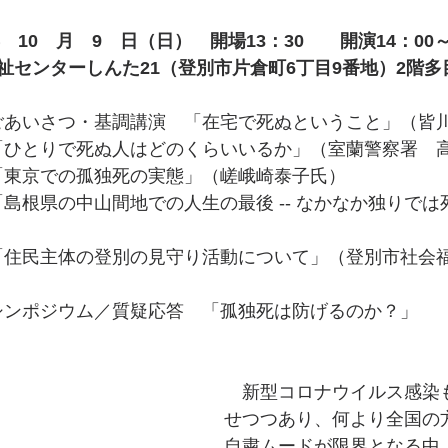
　10　月　9　日（日）　開場13：30　　開演14：00～
祉センターしんた21（登別市片倉町6丁目9番地）2階多
0　ごあいさつ・基調講演　「在宅で死ぬということ」（皆
0　「ひとりで死ぬ人はどのくらいいるか」（室蘭警察署　
5　「東京での孤独死の実態」（嵯峨崎泰子氏）
5　「島根県の中山間地での人生の最後 -- なかなか独りで
5　「住民主体の登別の見守り活動について」（登別市社会
0　シンポジウム／質疑応答　「孤独死は防げるのか？」
　新型コロナウイルス感染
せつつあり、何より全国の
自粛ムードが限界となる中、