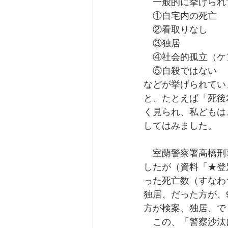
　一般的に挙げられ
　①自宅内の死亡
　②看取りなし
　③独居
　④社会的孤立（ケ
　⑤自殺ではない
などが挙げられてい
と、たとえば「死後
く見られ、私どもは
してはみました。
　室蘭警察署高橋刑
したが（資料「★登
った死亡数（すなわ
独居、だった方が、
方が検案、独居、で
　この、「警察沙汰