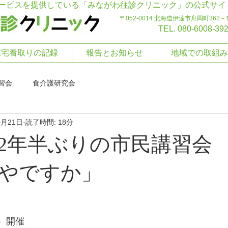
ービスを提供している「みながわ往診クリニック」の公式サイ
〒052-0014 北海道伊達市舟岡町362－
TEL. 080-6008-39
在宅看取りの記録
報告とお知らせ
地域での取組み
習会
食介護研究会
0月21日
読了時間: 18分
2年半ぶりの市民講習会
やですか」
日）開催