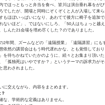
内でほっともっと弁当を食べ、皆川は演台垂れ幕をがび
ろでしたが、開場と同時にぞくぞくと人が入場して来ら
すもほぼいっぱいになり、あわてて後方に椅子を追加で
れないほど」、ではないにしろ、「50人はちょっと越
、しんた21会場を埋め尽くした？のでありました。
の2年間、ズームなどの「遠隔授業」「遠隔講習」にも
態依然の講習会はもう時代遅れかな、とも覚悟しており
」を待ちかねていたかのように、続々とお集まり頂いた
、「孤独死はいやですか？」というテーマの訴求力がそ
と思わされました。
いに交えながら、内容をまとめます。
とは？
確な、学術的な定義はありません。