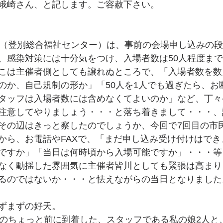
峨崎さん、と記します。ご容赦下さい。
1（登別総合福祉センター）は、事前の会場申し込みの
、感染対策には十分気をつけ、入場者数は50人程度ま
こは主催者側としても譲れぬところで、「入場者数を数
のか、自己規制の形か」「50人を1人でも過ぎたら、お
タッフは入場者数には含めなくてよいのか」など、丁々
注意してやりましょう・・・と落ち着きまして・・・、
その辺はきっと察したのでしょうか、今回で7回目の市
から、お電話やFAXで、「まだ申し込み受け付けはでき
ですか」「当日は何時頃から入場可能ですか」・・・等
なく動揺した雰囲気に主催者皆川としても緊張は高まり
るのではないか・・・と怯えながらの当日となりました
ずまずの好天。
そのちょっと前に到着した、スタッフである私の娘2人と