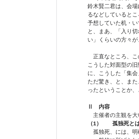
鈴木賢二君は、会場
るなどしているとこ
予想していた机・い
と、まあ、「入り切
い」くらいの方々が
　正直なところ、こ
こうした対面型の旧
に、こうした「集会
ただ驚き、と、また
ったということか、
Ⅱ　内容
　主催者の主観を大
（1）	孤独死
　孤独死、には、明