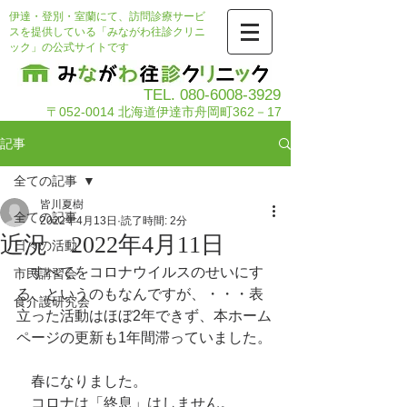
伊達・登別・室蘭にて、訪問診療サービ
スを提供している「みながわ往診クリニ
ック」の公式サイトです
TEL.
080-6008-3929
〒052-0014 北海道伊達市舟岡町362－17
記事
全ての記事
皆川夏樹
全ての記事
2022年4月13日
読了時間: 2分
近況 2022年4月11日
日々の活動
　すべてをコロナウイルスのせいにす
市民講習会
る、というのもなんですが、・・・表
食介護研究会
立った活動はほぼ2年できず、本ホーム
ページの更新も1年間滞っていました。
　春になりました。
　コロナは「終息」はしません。